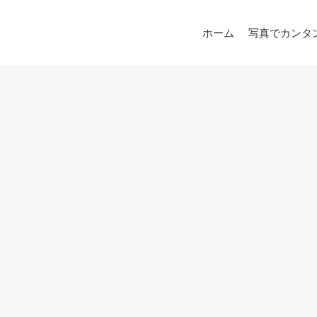
ホーム
写真でカンタ
解体工事作業スタッフ
正社員