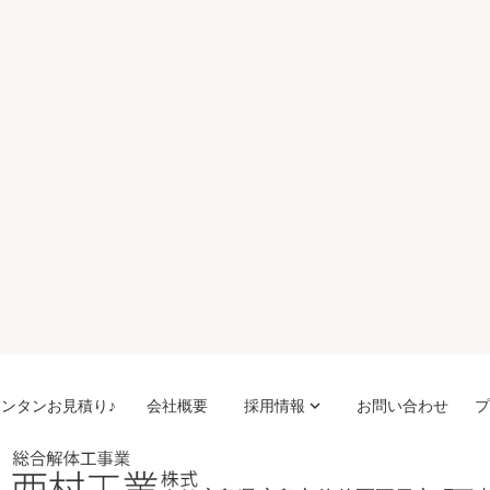
問い合わせ
275-4166
0～17:00
曜・祝日
正社員
アルバイト
協力スタッフ
ンタンお見積り♪
会社概要
採用情報
keyboard_arrow_down
お問い合わせ
プ