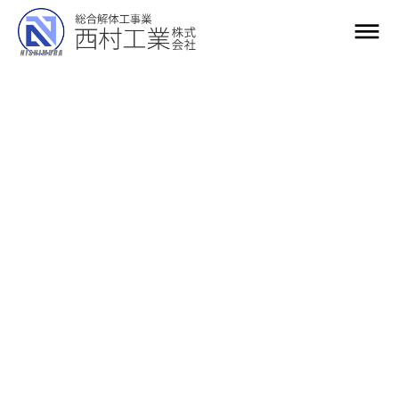
dehaze
求人職種
解体工事作業スタッフ
雇用形態
アルバイト
作業内容
ダンプ・トラック運転
手元作業